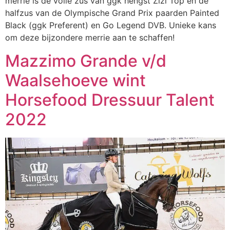
merrie is de volle zus van ggk hengst Zizi Top en de
halfzus van de Olympische Grand Prix paarden Painted
Black (ggk Preferent) en Go Legend DVB. Unieke kans
om deze bijzondere merrie aan te schaffen!
Mazzimo Grande v/d
Waalsehoeve wint
Horsefood Dressuur Talent
2022