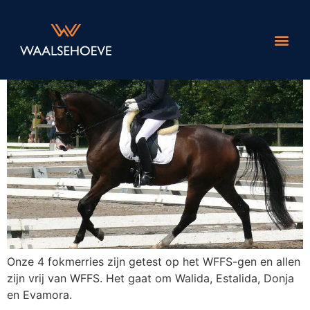
Fokmerries vrij van WFFS
Social Me
Over de
Onze 4 fokmerries zijn getest op het WFFS-gen en allen
zijn vrij van WFFS. Het gaat om Walida, Estalida, Donja
en Evamora.