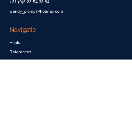
+31 (0)6 23 54 38 84
wendy_plomp@hotmail.com
Navigatie
Foals
References
News
About us
Receive the latest news?