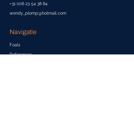
+31 (0)6 23 54 38 84
wendy_plomp@hotmail.com
Navigatie
Foals
References
News
About us
Receive the latest news?